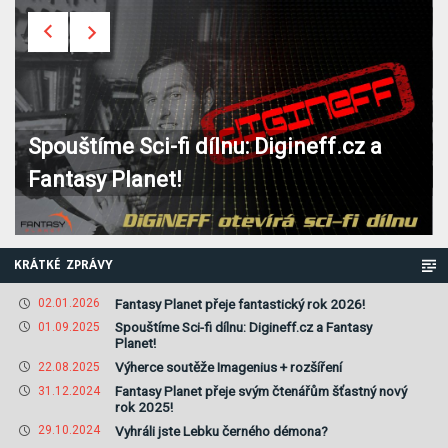
Spouštíme Sci-fi dílnu: Digineff.cz a
Fantasy Planet!
KRÁTKÉ ZPRÁVY
Fantasy Planet přeje fantastický rok 2026!
02.01.2026
Spouštíme Sci-fi dílnu: Digineff.cz a Fantasy
01.09.2025
Planet!
Výherce soutěže Imagenius + rozšíření
22.08.2025
Fantasy Planet přeje svým čtenářům šťastný nový
31.12.2024
rok 2025!
Vyhráli jste Lebku černého démona?
29.10.2024