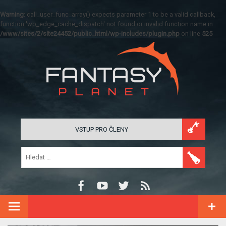
Warning
: call_user_func_array() expects parameter 1 to be a valid callback,
function 'wp_edge_cache_dispatch' not found or invalid function name in
/www/sites/2/site24452/public_html/wp-includes/plugin.php
on line
525
VSTUP PRO ČLENY