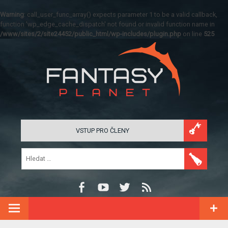
Warning
: call_user_func_array() expects parameter 1 to be a valid callback,
function 'wp_edge_cache_dispatch' not found or invalid function name in
/www/sites/2/site24452/public_html/wp-includes/plugin.php
on line
525
VSTUP PRO ČLENY