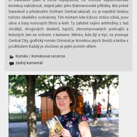
komiksy nabídnout, stejně jako jeho Batmanovské příběhy. Ale právě
Daredevil a především Gotham Central ukázali, co je největší láskou
tohoto skvělého scénáristy. Tím místem kde Edovo srdce ožívá, jsou
ulice a bary noirových filmů a knih. Ty zalidnil svými antihrdiny z řad
zlodějů, drogových dealerů, lupičů, zkorumpovaných policajtů a
krásných žen se srdcem z kamene. Město, kde žijí a trpí, se jmenuje
Central City, grafický román Criminal je kronikou jejich životů a kniha s
podtitulem Každý je zločinec je jejím prvním dílem.
Komiks
/
Komiksové recenze
žádný komentář