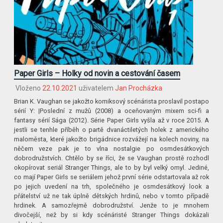
Paper Girls – Holky od novin a cestování časem
Vloženo
22.10.2021
uživatelem
Jan Procházka
Brian K. Vaughan se jakožto komiksový scénárista proslavil postapo
sérií Y: |Poslední z mužů (2008) a oceňovaným mixem sci-fi a
fantasy sérií Sága (2012). Série Paper Girls vyšla až v roce 2015. A
jestli se tenhle příběh o partě dvanáctiletých holek z amerického
maloměsta, které jakožto brigádnice rozvážejí na kolech noviny, na
něčem veze pak je to vlna nostalgie po osmdesátkových
dobrodružstvích. Chtělo by se říci, že se Vaughan prostě rozhodl
okopírovat seriál Stranger Things, ale to by byl velký omyl. Jediné,
co mají Paper Girls se seriálem jehož první série odstartovala až rok
po jejich uvedení na trh, společného je osmdesátkový look a
přátelství už ne tak úplně dětských hrdinů, nebo v tomto případě
hrdinek. A samozřejmě dobrodružství. Jenže to je mnohem
divočejší, než by si kdy scénáristé Stranger Things dokázali