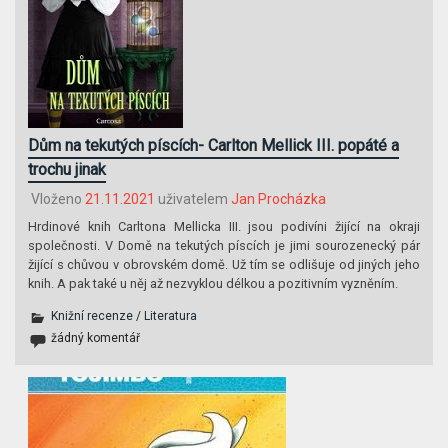
Dům na tekutých píscích- Carlton Mellick III. popáté a
trochu jinak
Vloženo
21.11.2021
uživatelem
Jan Procházka
Hrdinové knih Carltona Mellicka III. jsou podivíni žijící na okraji
společnosti. V Domě na tekutých píscích je jimi sourozenecký pár
žijící s chůvou v obrovském domě. Už tím se odlišuje od jiných jeho
knih. A pak také u něj až nezvyklou délkou a pozitivním vyzněním.
Knižní recenze
/
Literatura
žádný komentář