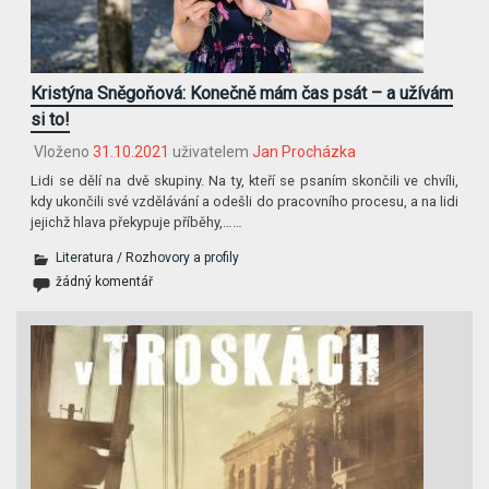
Kristýna Sněgoňová: Konečně mám čas psát – a užívám
si to!
Vloženo
31.10.2021
uživatelem
Jan Procházka
Lidi se dělí na dvě skupiny. Na ty, kteří se psaním skončili ve chvíli,
kdy ukončili své vzdělávání a odešli do pracovního procesu, a na lidi
jejichž hlava překypuje příběhy,……
Literatura
/
Rozhovory a profily
žádný komentář