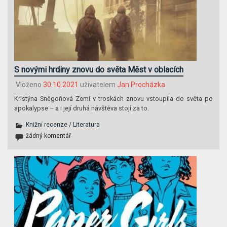
S novými hrdiny znovu do světa Měst v oblacích
Vloženo
30.10.2021
uživatelem
Jan Procházka
Kristýna Sněgoňová Zemí v troskách znovu vstoupila do světa po
apokalypse – a i její druhá návštěva stojí za to.
Knižní recenze
/
Literatura
žádný komentář