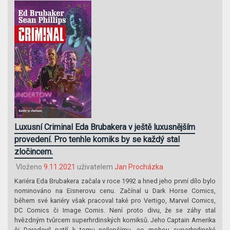
Luxusní Criminal Eda Brubakera v ještě luxusnějším
provedení. Pro tenhle komiks by se každý stal
zločincem.
Vloženo
9.11.2021
uživatelem
Jan Procházka
Kariéra Eda Brubakera začala v roce 1992 a hned jeho první dílo bylo
nominováno na Eisnerovu cenu. Začínal u Dark Horse Comics,
během své kariéry však pracoval také pro Vertigo, Marvel Comics,
DC Comics či Image Comis. Není proto divu, že se záhy stal
hvězdným tvůrcem superhrdinských komiksů. Jeho Captain Amerika
či Daredevil patří k tomu nejlepšímu, co mohou superhrdinské