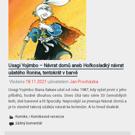
Usagi Yojimbo – Návrat domů aneb Hořkosladký návrat
ušatého Ronina, tentokrát v barvě
Vloženo
18.11.2021
uživatelem
Jan Procházka
Usagi Yojimbo Stana Sakaie ušel od roku 1987, kdy vyšel první z jeho
příběhů, hodně dlouhou cestu. Dnes čítá tato série 33 černobílých
knih, dvě barevné a tři Speciály. Nejnovější se jmenuje Návrat domů a
je to vlastně takový ušákův návrat ke kořenům. A to hned dvakrát.
Komiks
/
Komiksové recenze
žádný komentář