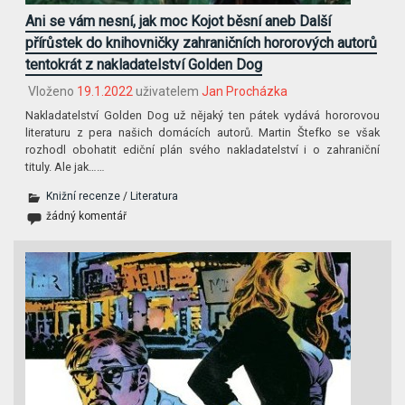
Ani se vám nesní, jak moc Kojot běsní aneb Další
přírůstek do knihovničky zahraničních hororových autorů
tentokrát z nakladatelství Golden Dog
Vloženo
19.1.2022
uživatelem
Jan Procházka
Nakladatelství Golden Dog už nějaký ten pátek vydává hororovou
literaturu z pera našich domácích autorů. Martin Štefko se však
rozhodl obohatit ediční plán svého nakladatelství i o zahraniční
tituly. Ale jak……
Knižní recenze
/
Literatura
žádný komentář