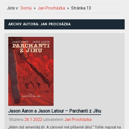
Jste v:
Domů
Jan Procházka
Stránka 13
ARCHIV AUTORA:
JAN PROCHÁZKA
Jason Aaron a Jason Latour – Parchanti z Jihu
Vloženo
26.1.2022
uživatelem
Jan Procházka
„Mám rád americký jih. A zároveň mě příšerně děsí.“ Tohle napsal na