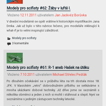
Modely pro scifisty #62: Žáby v luftě I.
Vloženo
12.11.2011
uživatelem
Jan Jackvéz Borůvka
V dnešní modelárně se opět vrátíme k historickým mystifikacím Jana
Drnka. Jak už bylo v této rubrice řečeno, pro modeláře inklinující k
what-if je to velmi inspirující záležitost.
Modely pro scifisty
3 komentáře
Modely pro scifisty #61: R-1 aneb Hašek na útěku
Vloženo
7.10.2011
uživatelem
Michael Střelec Pešťák
Po dlouhém očekávání se v průběhu léta na trh dostala mise 18.
JFK. V klasickém „retro“ dobrodružném příběhu se setkáváme s
mnoha ukázkami dobové techniky. Již dříve jsme se seznámili s
několika obrněnci a jeden z nich si mohli i stáhnout a slepit. Nyní se
seznámíme s jediným zástupcem techniky letecké.