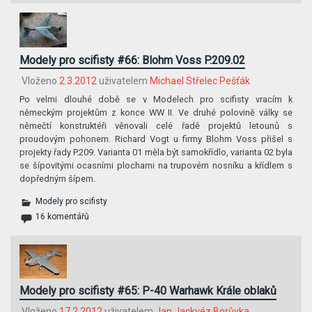
Modely pro scifisty #66: Blohm Voss P.209.02
Vloženo
2.3.2012
uživatelem
Michael Střelec Pešťák
Po velmi dlouhé době se v Modelech pro scifisty vracím k
německým projektům z konce WW II. Ve druhé polovině války se
němečtí konstruktéři věnovali celé řadě projektů letounů s
proudovým pohonem. Richard Vogt u firmy Blohm Voss přišel s
projekty řady P.209. Varianta 01 měla být samokřídlo, varianta 02 byla
se šípovitými ocasními plochami na trupovém nosníku a křídlem s
dopředným šípem.
Modely pro scifisty
16 komentářů
Modely pro scifisty #65: P-40 Warhawk Krále oblaků
Vloženo
17.2.2012
uživatelem
Jan Jackvéz Borůvka