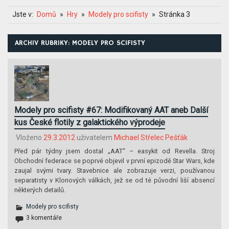
Jste v:
Domů
Hry
Modely pro scifisty
Stránka 3
ARCHIV RUBRIKY: MODELY PRO SCIFISTY
Modely pro scifisty #67: Modifikovaný AAT aneb Další
kus České flotily z galaktického výprodeje
Vloženo
29.3.2012
uživatelem
Michael Střelec Pešťák
Před pár týdny jsem dostal „AAT“ – easykit od Revella. Stroj
Obchodní federace se poprvé objevil v první epizodě Star Wars, kde
zaujal svými tvary. Stavebnice ale zobrazuje verzi, používanou
separatisty v Klonových válkách, jež se od té původní liší absencí
některých detailů.
Modely pro scifisty
3 komentáře