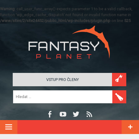
Warning
: call_user_func_array() expects parameter 1 to be a valid callback,
function 'wp_edge_cache_dispatch' not found or invalid function name in
/www/sites/2/site24452/public_html/wp-includes/plugin.php
on line
525
VSTUP PRO ČLENY