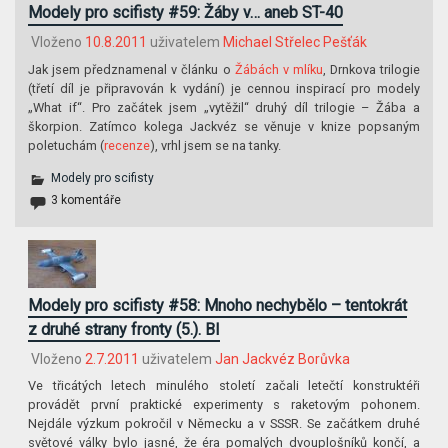
Modely pro scifisty #59: Žáby v… aneb ST-40
Vloženo
10.8.2011
uživatelem
Michael Střelec Pešťák
Jak jsem předznamenal v článku o
Žábách v mlíku
, Drnkova trilogie
(třetí díl je připravován k vydání) je cennou inspirací pro modely
„What if“. Pro začátek jsem „vytěžil“ druhý díl trilogie – Žába a
škorpion. Zatímco kolega Jackvéz se věnuje v knize popsaným
poletuchám (
recenze
), vrhl jsem se na tanky.
Modely pro scifisty
3 komentáře
Modely pro scifisty #58: Mnoho nechybělo – tentokrát
z druhé strany fronty (5.). BI
Vloženo
2.7.2011
uživatelem
Jan Jackvéz Borůvka
Ve třicátých letech minulého století začali letečtí konstruktéři
provádět první praktické experimenty s raketovým pohonem.
Nejdále výzkum pokročil v Německu a v SSSR. Se začátkem druhé
světové války bylo jasné, že éra pomalých dvouplošníků končí, a