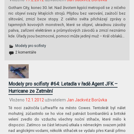
Gotham City, konec 30. let. Nad životem kypící metropolí se z ničeho
nic objeví svazy létajících strojů. Přijdou bez varování, zaútočí bez
slitování, zmizí beze stopy. Z celého světa přicházejí zprávy o
tajemných kovových monstrech, které se objeví, ukradnou zásoby
paliva, zařízení elektráren a průmyslových závodů a zmizí neznámo
kde. Úřady jsou bezmocné, pomoci může jediný muž – Král oblaků…
Modely pro scifisty
2 komentáře
Modely pro scifisty #64: Letadla v řadě Agent JFK –
Hurricane ze Zatmění
Vloženo
12.1.2012
uživatelem
Jan Jackvéz Borůvka
Té noci zaútočila Luftwaffe na město Cowes. Tentokrát byl nálet
mohutný, zúčastnilo se ho více než patnáct bombardérů a britské
velení zvedlo do vzduchu všechny noční stíhače, které mělo k
dispozici. Zatímco se část letounů utkala s německým svazem ještě
nad anglickými vodami, několik stíhaček se vydalo přes Kanál přímo