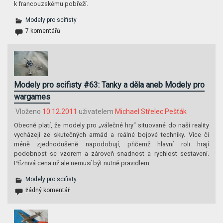
k francouzskému pobřeží.
Modely pro scifisty
7 komentářů
Modely pro scifisty #63: Tanky a děla aneb Modely pro
wargames
Vloženo
10.12.2011
uživatelem
Michael Střelec Pešťák
Obecně platí, že modely pro „válečné hry“ situované do naší reality
vycházejí ze skutečných armád a reálné bojové techniky. Více či
méně zjednodušeně napodobují, přičemž hlavní roli hrají
podobnost se vzorem a zároveň snadnost a rychlost sestavení.
Příznivá cena už ale nemusí být nutně pravidlem…
Modely pro scifisty
žádný komentář