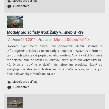
Modely pro scifisty
4 komentáře
Modely pro scifisty #60: Žáby v… aneb ST-39
Vloženo
15.9.2011
uživatelem
Michael Střelec Pešťák
Úvodem bych touto cestou rád poděkoval Jiřímu Tintěrovi z
Difrologického klubu za cenné rady a inspiraci – výraznou měrou mi
tak pomohl při stavbě popisovaného modelu. A nyní k věci. V minulé
modelárně jsme se setkali s Drnkovou čistě scifoidní konstrukcí ST-
40. Dnes si povíme o dalším čs. zbrojním produktu, který se
vyskytuje na stránkách historické fikce
Žába a škorpion
. Je jím
československý střední tank ST-39.
Modely pro scifisty
3 komentáře