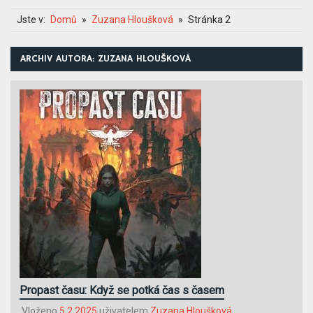
Jste v:
Domů
Zuzana Hloušková
Stránka 2
ARCHIV AUTORA:
ZUZANA HLOUŠKOVÁ
Propast času: Když se potká čas s časem
Vloženo
5.2.2025
uživatelem
Zuzana Hloušková