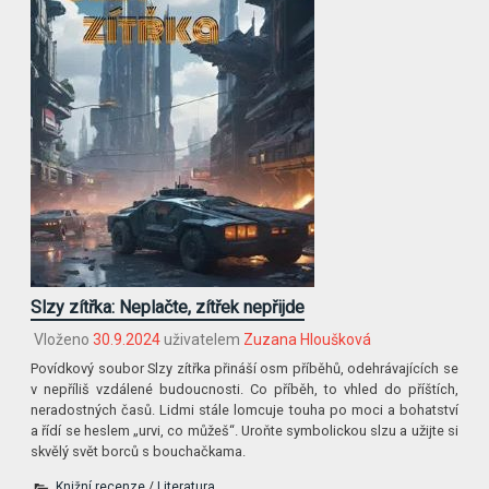
Slzy zítřka: Neplačte, zítřek nepřijde
Vloženo
30.9.2024
uživatelem
Zuzana Hloušková
Povídkový soubor Slzy zítřka přináší osm příběhů, odehrávajících se
v nepříliš vzdálené budoucnosti. Co příběh, to vhled do příštích,
neradostných časů. Lidmi stále lomcuje touha po moci a bohatství
a řídí se heslem „urvi, co můžeš“. Uroňte symbolickou slzu a užijte si
skvělý svět borců s bouchačkama.
Knižní recenze
/
Literatura