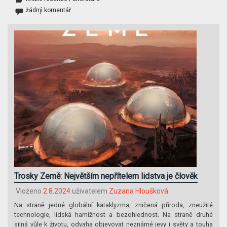
žádný komentář
Trosky Země: Největším nepřítelem lidstva je člověk
Vloženo
2.8.2024
uživatelem
Zuzana Hloušková
Na straně jedné globální kataklyzma, zničená příroda, zneužité
technologie, lidská hamižnost a bezohlednost. Na straně druhé
silná vůle k životu, odvaha objevovat neznámé jevy i světy a touha