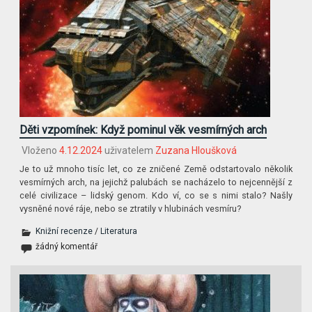
Děti vzpomínek: Když pominul věk vesmírných arch
Vloženo
4.12.2024
uživatelem
Zuzana Hloušková
Je to už mnoho tisíc let, co ze zničené Země odstartovalo několik
vesmírných arch, na jejichž palubách se nacházelo to nejcennější z
celé civilizace – lidský genom. Kdo ví, co se s nimi stalo? Našly
vysněné nové ráje, nebo se ztratily v hlubinách vesmíru?
Knižní recenze
/
Literatura
žádný komentář