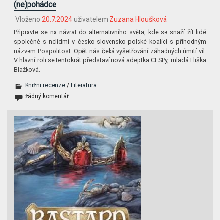
(ne)pohádce
Vloženo
20.7.2024
uživatelem
Zuzana Hloušková
Připravte se na návrat do alternativního světa, kde se snaží žít lidé
společně s nelidmi v česko-slovensko-polské koalici s příhodným
názvem Pospolitost. Opět nás čeká vyšetřování záhadných úmrtí víl.
V hlavní roli se tentokrát představí nová adeptka CESPy, mladá Eliška
Blažková.
Knižní recenze
/
Literatura
žádný komentář