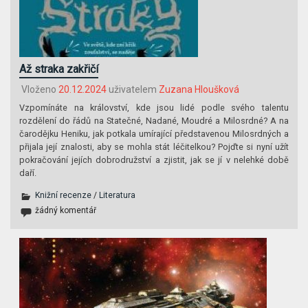
Až straka zakřičí
Vloženo
20.12.2024
uživatelem
Zuzana Hloušková
Vzpomínáte na království, kde jsou lidé podle svého talentu
rozdělení do řádů na Statečné, Nadané, Moudré a Milosrdné? A na
čarodějku Heniku, jak potkala umírající představenou Milosrdných a
přijala její znalosti, aby se mohla stát léčitelkou? Pojďte si nyní užít
pokračování jejích dobrodružství a zjistit, jak se jí v nelehké době
daří.
Knižní recenze
/
Literatura
žádný komentář