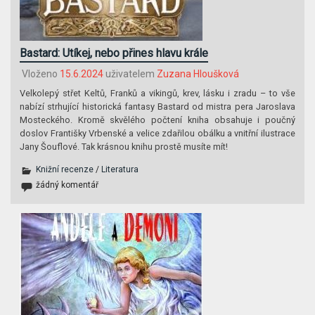
Bastard: Utíkej, nebo přines hlavu krále
Vloženo
15.6.2024
uživatelem
Zuzana Hloušková
Velkolepý střet Keltů, Franků a vikingů, krev, lásku i zradu – to vše
nabízí strhující historická fantasy Bastard od mistra pera Jaroslava
Mosteckého. Kromě skvělého počtení kniha obsahuje i poučný
doslov Františky Vrbenské a velice zdařilou obálku a vnitřní ilustrace
Jany Šouflové. Tak krásnou knihu prostě musíte mít!
Knižní recenze
/
Literatura
žádný komentář