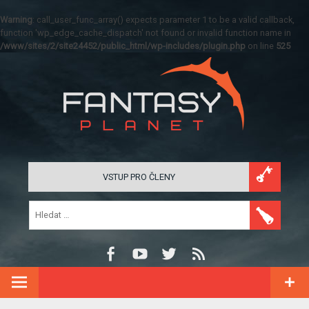
Warning
: call_user_func_array() expects parameter 1 to be a valid callback,
function 'wp_edge_cache_dispatch' not found or invalid function name in
/www/sites/2/site24452/public_html/wp-includes/plugin.php
on line
525
VSTUP PRO ČLENY