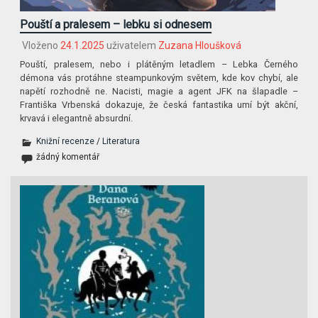
Pouští a pralesem – lebku si odnesem
Vloženo
24.1.2025
uživatelem
Zuzana Hloušková
Pouští, pralesem, nebo i plátěným letadlem – Lebka Černého
démona vás protáhne steampunkovým světem, kde kov chybí, ale
napětí rozhodně ne. Nacisti, magie a agent JFK na šlapadle –
Františka Vrbenská dokazuje, že česká fantastika umí být akční,
krvavá i elegantně absurdní.
Knižní recenze
/
Literatura
žádný komentář