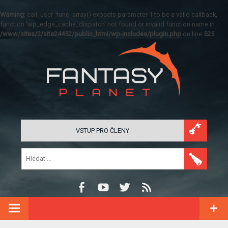
Warning
: call_user_func_array() expects parameter 1 to be a valid callback,
function 'wp_edge_cache_dispatch' not found or invalid function name in
/www/sites/2/site24452/public_html/wp-includes/plugin.php
on line
525
VSTUP PRO ČLENY