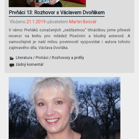
Prvňáci 13: Rozhovor s Václavem Dvořákem
Vloženo
21.1.2019
uživatelem
Martin Bečvář
V rámci Prvňáků označených „nešťastnou“ třináctkou jsme přinesli
recenzi na knihu pro mládež Písečníci a bludný asteroid. A
samozřejmě je naší milou povinností vyzpovídat i autora tohoto
zajímavého díla, Václava Dvořáka.
Literatura
/
Prvňáci
/
Rozhovory a profily
žádný komentář