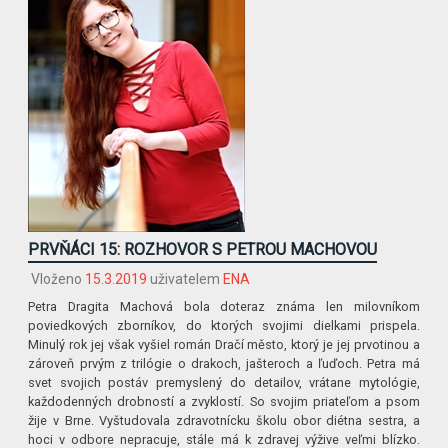
PRVŇÁCI 15: ROZHOVOR S PETROU MACHOVOU
Vloženo
15.3.2019
uživatelem
ENA
Petra Dragita Machová bola doteraz známa len milovníkom
poviedkových zborníkov, do ktorých svojimi dielkami prispela.
Minulý rok jej však vyšiel román Dračí město, ktorý je jej prvotinou a
zároveň prvým z trilógie o drakoch, jašteroch a ľuďoch. Petra má
svet svojich postáv premyslený do detailov, vrátane mytológie,
každodenných drobností a zvyklostí. So svojim priateľom a psom
žije v Brne. Vyštudovala zdravotnícku školu obor diétna sestra, a
hoci v odbore nepracuje, stále má k zdravej výžive veľmi blízko.