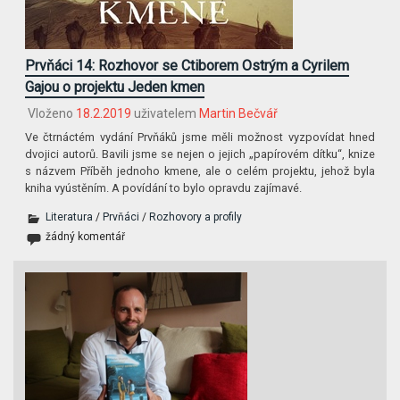
Prvňáci 14: Rozhovor se Ctiborem Ostrým a Cyrilem
Gajou o projektu Jeden kmen
Vloženo
18.2.2019
uživatelem
Martin Bečvář
Ve čtrnáctém vydání Prvňáků jsme měli možnost vyzpovídat hned
dvojici autorů. Bavili jsme se nejen o jejich „papírovém dítku“, knize
s názvem Příběh jednoho kmene, ale o celém projektu, jehož byla
kniha vyústěním. A povídání to bylo opravdu zajímavé.
Literatura
/
Prvňáci
/
Rozhovory a profily
žádný komentář