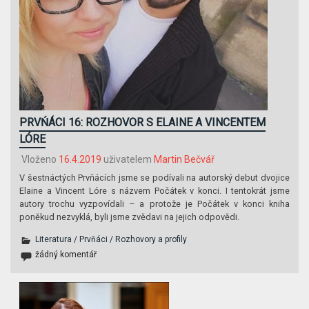
PRVŃÁCI 16: ROZHOVOR S ELAINE A VINCENTEM
LÓRE
Vloženo
16.4.2019
uživatelem
Martin Bečvář
V šestnáctých Prvňácích jsme se podívali na autorský debut dvojice
Elaine a Vincent Lóre s názvem Počátek v konci. I tentokrát jsme
autory trochu vyzpovídali – a protože je Počátek v konci kniha
poněkud nezvyklá, byli jsme zvědavi na jejich odpovědi.
Literatura
/
Prvňáci
/
Rozhovory a profily
žádný komentář