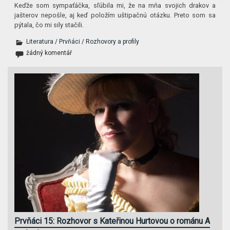
Keďže som sympaťáčka, sľúbila mi, že na mňa svojich drakov a
jašterov nepošle, aj keď položím uštipačnú otázku. Preto som sa
pýtala, čo mi sily stačili.
Literatura
/
Prvňáci
/
Rozhovory a profily
žádný komentář
Prvňáci 15: Rozhovor s Kateřinou Hurtovou o románu A