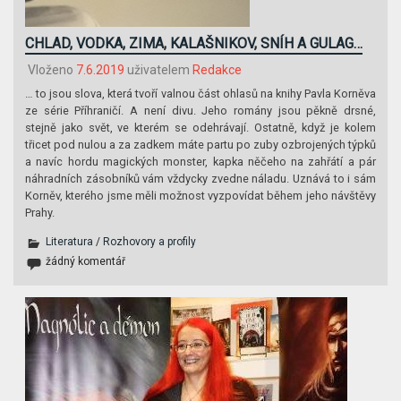
CHLAD, VODKA, ZIMA, KALAŠNIKOV, SNÍH A GULAG…
Vloženo
7.6.2019
uživatelem
Redakce
… to jsou slova, která tvoří valnou část ohlasů na knihy Pavla Korněva
ze série Příhraničí. A není divu. Jeho romány jsou pěkně drsné,
stejně jako svět, ve kterém se odehrávají. Ostatně, když je kolem
třicet pod nulou a za zadkem máte partu po zuby ozbrojených týpků
a navíc hordu magických monster, kapka něčeho na zahřátí a pár
náhradních zásobníků vám vždycky zvedne náladu. Uznává to i sám
Korněv, kterého jsme měli možnost vyzpovídat během jeho návštěvy
Prahy.
Literatura
/
Rozhovory a profily
žádný komentář