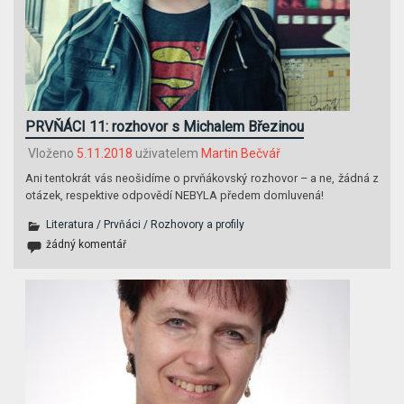
PRVŇÁCI 11: rozhovor s Michalem Březinou
Vloženo
5.11.2018
uživatelem
Martin Bečvář
Ani tentokrát vás neošidíme o prvňákovský rozhovor – a ne, žádná z
otázek, respektive odpovědí NEBYLA předem domluvená!
Literatura
/
Prvňáci
/
Rozhovory a profily
žádný komentář