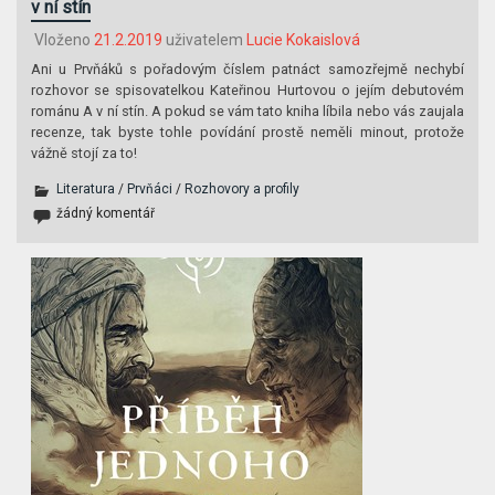
v ní stín
Vloženo
21.2.2019
uživatelem
Lucie Kokaislová
Ani u Prvňáků s pořadovým číslem patnáct samozřejmě nechybí
rozhovor se spisovatelkou Kateřinou Hurtovou o jejím debutovém
románu A v ní stín. A pokud se vám tato kniha líbila nebo vás zaujala
recenze, tak byste tohle povídání prostě neměli minout, protože
vážně stojí za to!
Literatura
/
Prvňáci
/
Rozhovory a profily
žádný komentář