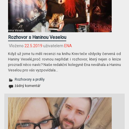
Rozhovor s Haninou Veselou
Vloženo
22.5.2019
uživatelem
ENA
Když už jsme tu měli recenzi na knihu Krev teče vždycky červená od
Haniny Veselé,proč rovnou nepřidat i rozhovor, který nejen o knize
prozradí něco navíc? Naše redakční kolegyně Ena neváhala a Haninu
Veselou pro vás vyzpovídala…
Rozhovory a profily
žádný komentář