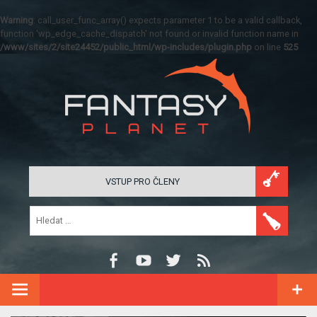
Warning
: call_user_func_array() expects parameter 1 to be a valid callback,
function 'wp_edge_cache_dispatch' not found or invalid function name in
/www/sites/2/site24452/public_html/wp-includes/plugin.php
on line
525
VSTUP PRO ČLENY