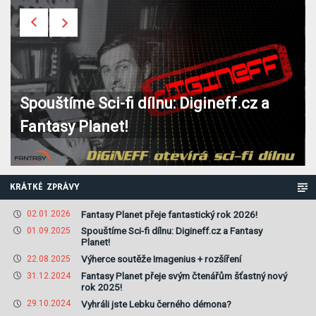
Spouštíme Sci-fi dílnu: Digineff.cz a
Fantasy Planet!
KRÁTKÉ ZPRÁVY
Fantasy Planet přeje fantastický rok 2026!
02.01.2026
Spouštíme Sci-fi dílnu: Digineff.cz a Fantasy
01.09.2025
Planet!
Výherce soutěže Imagenius + rozšíření
22.08.2025
Fantasy Planet přeje svým čtenářům šťastný nový
31.12.2024
rok 2025!
Vyhráli jste Lebku černého démona?
29.10.2024